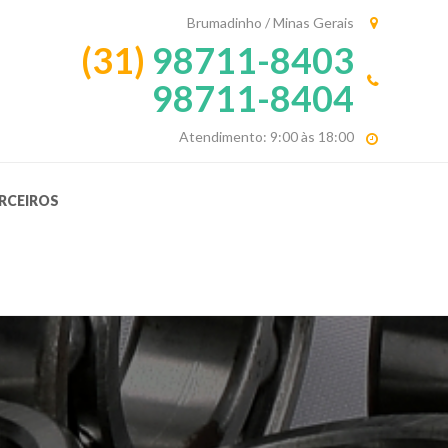
Brumadinho / Minas Gerais
(31)
98711-8403
98711-8404
Atendimento: 9:00 às 18:00
RCEIROS