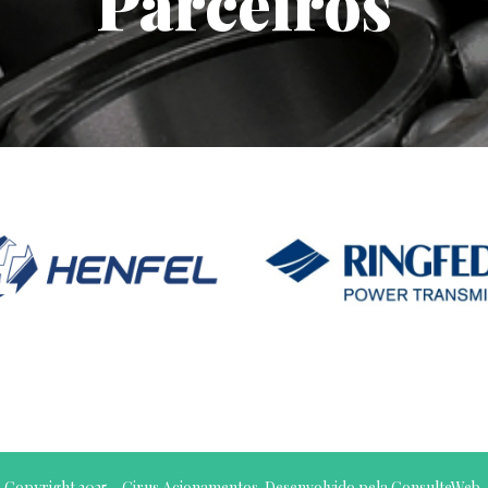
Parceiros
Copyright 2025 - Girus Acionamentos. Desenvolvido pela
ConsulteWeb
.